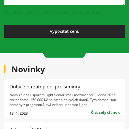
návštěvě našich
stránek zvyšujete
Přečtěte si prosím Zásady ochrany osobních údajů.
šanci na zobrazení
personalizovaného
obsahu a nabídek.
Novinky
Dotace na zateplení pro seniory
Nová zelená úsporám Light Senioři mají možnost od 9. ledna 2023
získat dotaci 150 000 Kč na zateplení svých domů. Tyto dotace jsou
čerpány z programu Nová zelená úsporám Light.…
Číst celý článek
13. 4. 2023