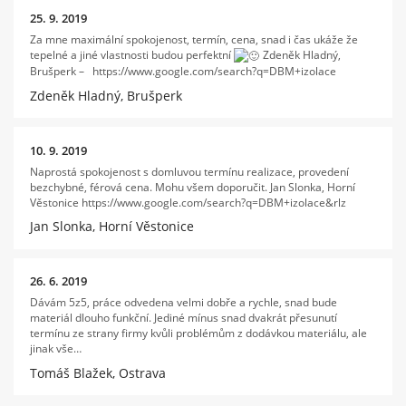
25. 9. 2019
Za mne maximální spokojenost, termín, cena, snad i čas ukáže že
tepelné a jiné vlastnosti budou perfektní
Zdeněk Hladný,
Brušperk – https://www.google.com/search?q=DBM+izolace
Zdeněk Hladný, Brušperk
10. 9. 2019
Naprostá spokojenost s domluvou termínu realizace, provedení
bezchybné, férová cena. Mohu všem doporučit. Jan Slonka, Horní
Věstonice https://www.google.com/search?q=DBM+izolace&rlz
Jan Slonka, Horní Věstonice
26. 6. 2019
Dávám 5z5, práce odvedena velmi dobře a rychle, snad bude
materiál dlouho funkční. Jediné mínus snad dvakrát přesunutí
termínu ze strany firmy kvůli problémům z dodávkou materiálu, ale
jinak vše…
Tomáš Blažek, Ostrava