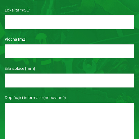
je web
používán.
Lokalita "PSČ"
Experience
Aby naše
Plocha [m2]
webové
stránky
fungovaly
při vaší
návštěvě co
Síla izolace [mm]
nejlépe.
Pokud tyto
cookies
odmítnete,
některé
Doplňující informace (nepovinné)
funkce z
webu zmizí.
Marketing
Sdílením svých
zájmů a chování při