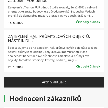
Zateplení PUR pěnou
Zateplení stříkanou PUR pěnou Studie ukázaly, že až 40% z celkové
energetické ztráty budovy je z důvodu pronikání vzduchu. Vzduch
proniká do domu přes mezery a praskliny ve zdech, drážkami,…
Číst celý článek
15. 5. 2020
ZATEPLENÍ HAL, PRŮMYSLOVÝCH OBJEKTŮ,
NÁSTŘIK DÍLŮ
Specializujeme se na zateplení hal, průmyslových objektů a také na
nástřik dílů vysoce odolnou polyureovou membránou. Naše
společnost během let své působnosti zaizolovala průmyslové
objekty, fotbalové stadiony, kostely, nádrže, jímky,…
Číst celý článek
26. 1. 2018
Archiv aktualit
Hodnocení zákazníků