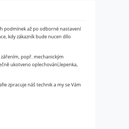
kých podmínek až po odborné nastavení
ce, kdy zákazník bude nucen dílo
UV zářením, popř. mechanickým
tečně ukotveno oplechování,lepenka,
rafie zpracuje náš technik a my se Vám