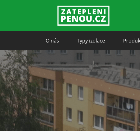
O nás
Typy izolace
Produk