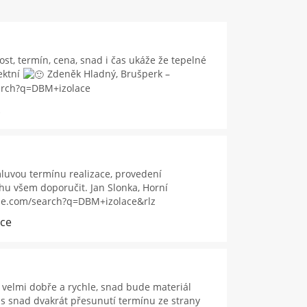
t, termín, cena, snad i čas ukáže že tepelné
ektní
Zdeněk Hladný, Brušperk –
arch?q=DBM+izolace
luvou termínu realizace, provedení
u všem doporučit. Jan Slonka, Horní
gle.com/search?q=DBM+izolace&rlz
ice
velmi dobře a rychle, snad bude materiál
s snad dvakrát přesunutí termínu ze strany