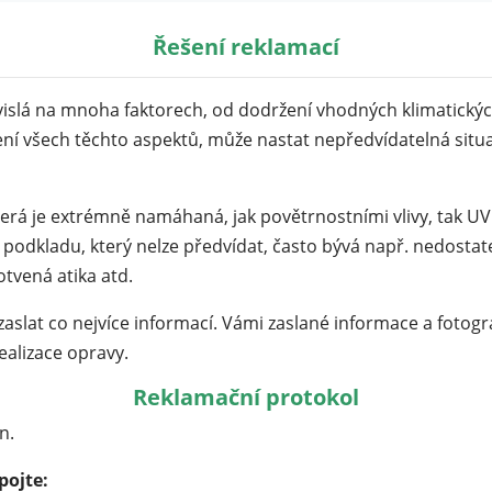
Řešení reklamací
Nutné
Tyto
závislá na mnoha faktorech, od dodržení vhodných klimatic
cookies
ní všech těchto aspektů, může nastat nepředvídatelná situa
nejsou
volitelné.
Jsou
která je extrémně namáhaná, jak povětrnostními vlivy, tak 
potřeba
odkladu, který nelze předvídat, často bývá např. nedosta
pro
fungování
tvená atika atd.
webu.
zaslat co nejvíce informací. Vámi zaslané informace a fotog
lizace opravy.
Statistiky
Reklamační protokol
Abychom
mohli
n.
zlepšit
funkčnost
pojte: