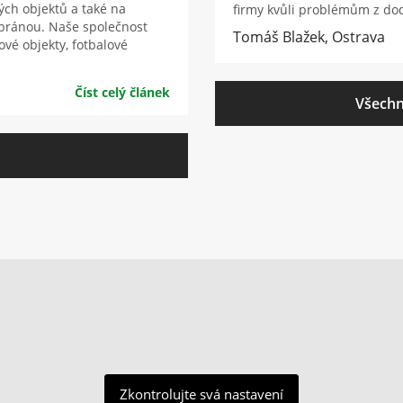
ých objektů a také na
firmy kvůli problémům z dod
bránou. Naše společnost
Tomáš Blažek, Ostrava
vé objekty, fotbalové
Číst celý článek
Všechn
Zkontrolujte svá nastavení