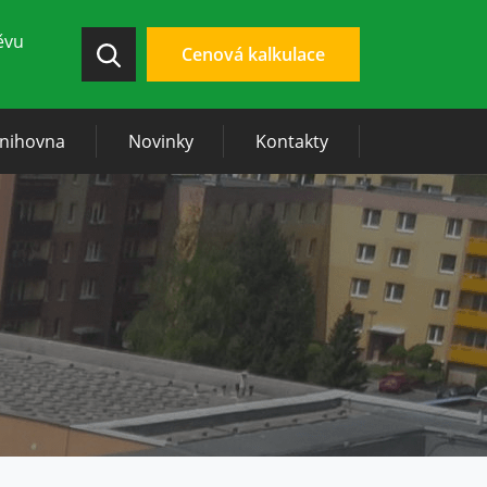
ěvu
Cenová kalkulace
knihovna
Novinky
Kontakty