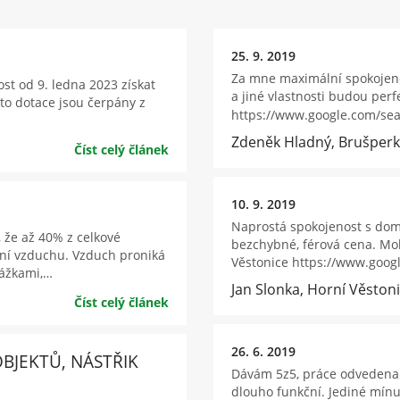
25. 9. 2019
Za mne maximální spokojenos
st od 9. ledna 2023 získat
a jiné vlastnosti budou perf
to dotace jsou čerpány z
https://www.google.com/se
Zdeněk Hladný, Brušperk
Číst celý článek
10. 9. 2019
Naprostá spokojenost s dom
 že až 40% z celkové
bezchybné, férová cena. Moh
ání vzduchu. Vzduch proniká
Věstonice https://www.goo
rážkami,…
Jan Slonka, Horní Věston
Číst celý článek
26. 6. 2019
BJEKTŮ, NÁSTŘIK
Dávám 5z5, práce odvedena 
dlouho funkční. Jediné mínu