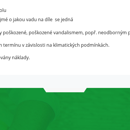
a
strukturu
olu
webu na
řejmé o jakou vadu na díle se jedná
základě
toho, jak je
ky poškozené, poškozené vandalismem, popř. neodborným p
web
používán.
 termínu v závislosti na klimatických podmínkách.
vány náklady.
Experience
Aby naše
webové
stránky
fungovaly při
vaší návštěvě
co nejlépe.
Pokud tyto
cookies
odmítnete,
některé