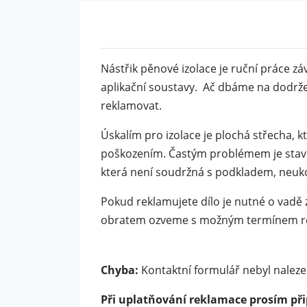
Nástřik pěnové izolace je ruční práce 
aplikační soustavy. Ač dbáme na dodrže
reklamovat.
Úskalím pro izolace je plochá střecha, 
poškozením. Častým problémem je stav p
která není soudržná s podkladem, neuko
Pokud reklamujete dílo je nutné o vadě 
obratem ozveme s možným termínem rea
Chyba:
Kontaktní formulář nebyl naleze
Při uplatňování reklamace prosím při