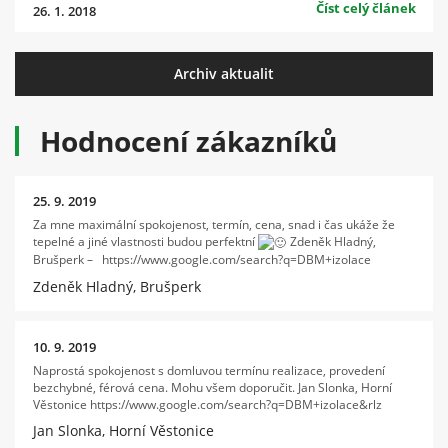
Číst celý článek
26. 1. 2018
Archiv aktualit
Hodnocení zákazníků
25. 9. 2019
Za mne maximální spokojenost, termín, cena, snad i čas ukáže že
tepelné a jiné vlastnosti budou perfektní
Zdeněk Hladný,
Brušperk – https://www.google.com/search?q=DBM+izolace
Zdeněk Hladný, Brušperk
10. 9. 2019
Naprostá spokojenost s domluvou termínu realizace, provedení
bezchybné, férová cena. Mohu všem doporučit. Jan Slonka, Horní
Věstonice https://www.google.com/search?q=DBM+izolace&rlz
Jan Slonka, Horní Věstonice