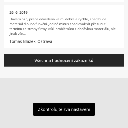
26. 6. 2019
Dávám 5z5, práce odvedena velmi dobře a rychle, snad bude
materiál dlouho funkční. Jediné mínus snad dvakrát přesunutí
termínu ze strany firmy kvůli problémům z dodávkou materiálu, ale
jinak vše…
Tomáš Blažek, Ostrava
Všechna hodnocení zákazníků
Zkontrolujte svá nastavení