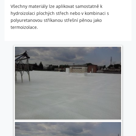
je web
Všechny materiály lze aplikovat samostatně k
používán.
hydroizolaci plochých střech nebo v kombinaci s
polyuretanovou stříkanou střešní pěnou jako
termoizolace.
Experience
Aby naše
webové
stránky
fungovaly
při vaší
návštěvě co
nejlépe.
Pokud tyto
cookies
odmítnete,
některé
funkce z
webu zmizí.
Marketing
Sdílením svých
zájmů a chování při