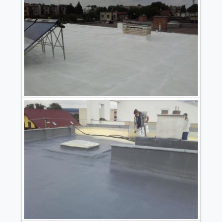
návštěvě našich
stránek zvyšujete
šanci na zobrazení
personalizovaného
obsahu a nabídek.