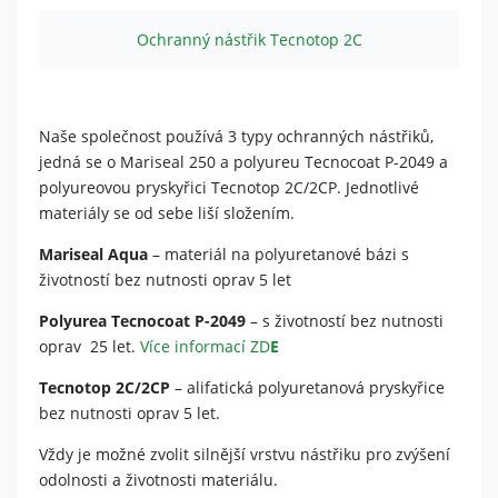
Nutné
Ochranný nástřik Tecnotop 2C
Tyto
cookies
nejsou
volitelné.
Jsou
Naše společnost používá 3 typy ochranných nástřiků,
potřeba
jedná se o Mariseal 250 a polyureu Tecnocoat P-2049 a
pro
polyureovou pryskyřici Tecnotop 2C/2CP. Jednotlivé
fungování
materiály se od sebe liší složením.
webu.
Mariseal Aqua
– materiál na polyuretanové bázi s
životností bez nutnosti oprav 5 let
Statistiky
Abychom
Polyurea Tecnocoat P-2049
– s životností bez nutnosti
mohli
oprav 25 let.
Více informací ZD
E
zlepšit
funkčnost
Tecnotop 2C/2CP
– alifatická polyuretanová pryskyřice
a
bez nutnosti oprav 5 let.
strukturu
webu na
Vždy je možné zvolit silnější vrstvu nástřiku pro zvýšení
základě
odolnosti a životnosti materiálu.
toho, jak