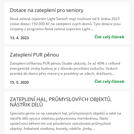
Dotace na zateplení pro seniory
Nová zelená úsporám Light Senioři mají možnost od 9. ledna 2023
získat dotaci 150 000 Kč na zateplení svých domů. Tyto dotace jsou
čerpány z programu Nová zelená úsporám Light.…
Číst celý článek
13. 4. 2023
Zateplení PUR pěnou
Zateplení stříkanou PUR pěnou Studie ukázaly, že až 40% z celkové
energetické ztráty budovy je z důvodu pronikání vzduchu. Vzduch
proniká do domu přes mezery a praskliny ve zdech, drážkami,…
Číst celý článek
15. 5. 2020
ZATEPLENÍ HAL, PRŮMYSLOVÝCH OBJEKTŮ,
NÁSTŘIK DÍLŮ
Specializujeme se na zateplení hal, průmyslových objektů a také na
nástřik dílů vysoce odolnou polyureovou membránou. Naše
společnost během let své působnosti zaizolovala průmyslové
objekty, fotbalové stadiony, kostely, nádrže, jímky,…