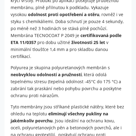
krycí vrstvy. Produkt po aplikaci poskytuje průběžnou
Nutné
membránu, plně přilnutou k podkladu. Vykazuje
Tyto
vysokou
odolnost proti opotřebení a otěru
, rovněž i ve
cookies
styku s chemikáliemi. Doba schnutí je pouze 4 sekundy,
nejsou
po méně než 3 hodinách se stává plně pochůzí.
volitelné.
Membrána TECNOCOAT P 2049 je
certifikovaná podle
Jsou
ETA 11/0357
pro dobu užitné
životnosti 25 let
potřeba
v
pro
minimální tloušťce 1,4 mm a pro skladbu danou
fungování
certifikací.
webu.
Polyurea je skupina polyuretanových membrán s
neobvyklou odolností a pružností
, která odolá
Statistiky
tepelnému stresu (tepelná odolnost -45°C do 175 °C) a
Abychom
zabrání tak praskání nebo pohybu povrchu a poskytne
mohli
ochranu proti nárazům.
zlepšit
funkčnost
Tyto membrány jsou stříkané plastické nátěry, které bez
a
ohledu na teplotu
eliminují všechny pukliny na
strukturu
jakémkoliv povrchu
. Jsou ideální na ochranu kovu,
webu na
základě
oceli, polyuretanových pěn a betonových povrchů, ale i
toho, jak
na ochranu geotextilií, poskytují ochranu proti