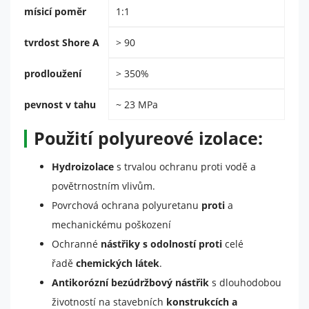
mísicí poměr
1:1
tvrdost Shore A
> 90
prodloužení
> 350%
pevnost v tahu
~ 23 MPa
Použití polyureové izolace:
Hydroizolace
s trvalou ochranu proti vodě a
povětrnostním vlivům.
Povrchová ochrana polyuretanu
proti
a
mechanickému poškození
Ochranné
nástřiky s odolností proti
celé
řadě
chemických látek
.
Antikorózní bezúdržbový nástřik
s dlouhodobou
životností na stavebních
konstrukcích a