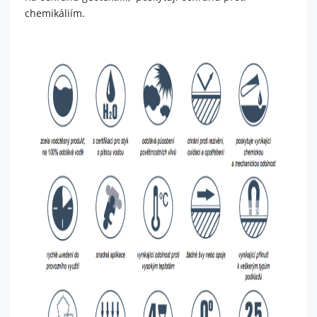
je web
chemikáliím.
používán.
Experience
Aby naše
webové
stránky
fungovaly
při vaší
návštěvě co
nejlépe.
Pokud tyto
cookies
odmítnete,
některé
funkce z
webu zmizí.
Marketing
Sdílením svých
zájmů a chování při