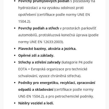
Povrchy průmyslových podlah
s požadavky na
hydroizolaci a na vysokou odolnost proti
opotřebení (certifikace podle normy UNE EN
1504.2).
Povrchy podlah a střech
v prostorách parkovišť
automobilů, protiskluzová konečná úprava (podle
normy UNE EN 12633:2003).
Plavecké bazény, akvária a jezírka.
Opěrné zdi a základy.
Střechy a střešní zahrady
(kategorie P4 podle
EOTA = Evropská organizace pro technické
schvalování, vysoce chráněná střecha).
Podniky pro energetiku, recyklaci, zpracování
odpadů a skladování
(certifikace podle normy
UNE-EN 1504.2), a pro petrochemické podniky.
Nátěry vozidel a lodí.