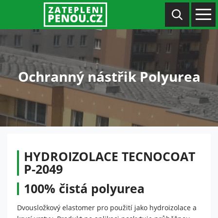
Ochranný nástřik Polyurea
HYDROIZOLACE TECNOCOAT
P-2049
100% čistá polyurea
Dvousložkový elastomer pro použití jako hydroizolace a