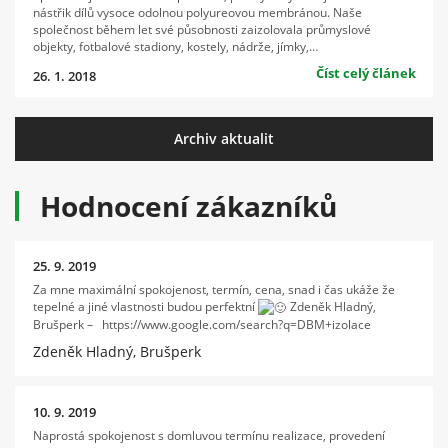
nástřik dílů vysoce odolnou polyureovou membránou. Naše
společnost během let své působnosti zaizolovala průmyslové
objekty, fotbalové stadiony, kostely, nádrže, jímky,…
Číst celý článek
26. 1. 2018
Archiv aktualit
Hodnocení zákazníků
25. 9. 2019
Za mne maximální spokojenost, termín, cena, snad i čas ukáže že
tepelné a jiné vlastnosti budou perfektní
Zdeněk Hladný,
Brušperk – https://www.google.com/search?q=DBM+izolace
Zdeněk Hladný, Brušperk
10. 9. 2019
Naprostá spokojenost s domluvou termínu realizace, provedení