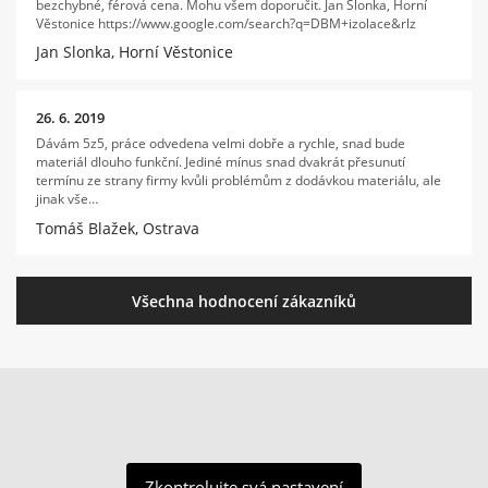
bezchybné, férová cena. Mohu všem doporučit. Jan Slonka, Horní
Věstonice https://www.google.com/search?q=DBM+izolace&rlz
Jan Slonka, Horní Věstonice
26. 6. 2019
Dávám 5z5, práce odvedena velmi dobře a rychle, snad bude
materiál dlouho funkční. Jediné mínus snad dvakrát přesunutí
termínu ze strany firmy kvůli problémům z dodávkou materiálu, ale
jinak vše…
Tomáš Blažek, Ostrava
Všechna hodnocení zákazníků
Zkontrolujte svá nastavení