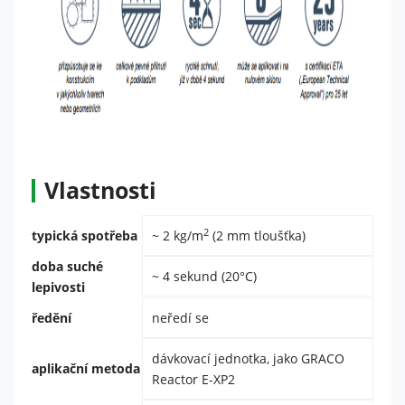
návštěvě našich
stránek zvyšujete
šanci na zobrazení
personalizovaného
obsahu a nabídek.
Vlastnosti
2
typická spotřeba
~ 2 kg/m
(2 mm tloušťka)
doba suché
~ 4 sekund (20°C)
lepivosti
ředění
neředí se
dávkovací jednotka, jako GRACO
aplikační metoda
Reactor E-XP2