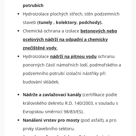
potrubích
Hydroizolace plochých střech, stěn podzemních
staveb
(tunely , kolektory, podchody).
Chemická ochrana a izolace
betonových nebo
ocelových nádrží na odpadní a chemicky
znečištěné
vody
.
Hydroizolace
nádrží na pitnou vodu
ochranu
ponorných částí námořních lodí, podmořského a
podzemního potrubí izolační nástřiky při
budování skládek.
Nádrže a zavlažovací kanály
(certifikace podle
královského dekretu R.D. 140/2003, v souladu s
Evropskou směrnicí 98/83/ES).
Nanášení vrstev pro mosty
(pod asfalt), a pro
prvky stavebního sektoru.