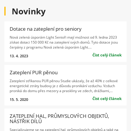
Novinky
Dotace na zateplení pro seniory
Nová zelená úsporám Light Senioři mají možnost od 9. ledna 2023
získat dotaci 150 000 Kč na zateplení svých domů. Tyto dotace jsou
čerpány z programu Nová zelená úsporám Light.…
Číst celý článek
13. 4. 2023
Zateplení PUR pěnou
Zateplení stříkanou PUR pěnou Studie ukázaly, že až 40% z celkové
energetické ztráty budovy je z důvodu pronikání vzduchu. Vzduch
proniká do domu přes mezery a praskliny ve zdech, drážkami,…
Číst celý článek
15. 5. 2020
ZATEPLENÍ HAL, PRŮMYSLOVÝCH OBJEKTŮ,
NÁSTŘIK DÍLŮ
Specializujeme se na zateplení hal, průmyslových objektů a také na