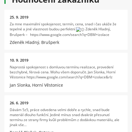
25. 9. 2019
Za mne maximální spokojenost, termín, cena, snad i čas ukáže že
tepelné a jiné vlastnosti budou perfektní
Zdeněk Hladný,
Brušperk – https://www.google.com/search?q=DBM+izolace
Zdeněk Hladný, Brušperk
10. 9. 2019
Naprostá spokojenost s domluvou termínu realizace, provedení
bezchybné, férová cena. Mohu všem doporučit. Jan Slonka, Horní
Věstonice https://www.google.com/search?q=DBM+izolace&rlz
Jan Slonka, Horní Věstonice
26. 6. 2019
Dávám 5z5, práce odvedena velmi dobře a rychle, snad bude
materiál dlouho funkční. Jediné mínus snad dvakrát přesunutí
termínu ze strany firmy kvůli problémům z dodávkou materiálu, ale
jinak vše…