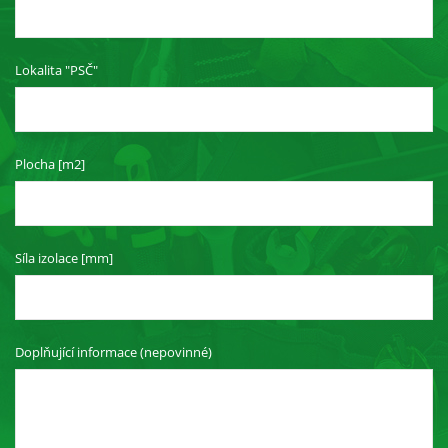
je web
používán.
Lokalita "PSČ"
Experience
Aby naše
webové
stránky
Plocha [m2]
fungovaly
při vaší
návštěvě co
nejlépe.
Pokud tyto
Síla izolace [mm]
cookies
odmítnete,
některé
funkce z
webu zmizí.
Doplňující informace (nepovinné)
Marketing
Sdílením svých
zájmů a chování při