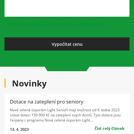
návštěvě našich
stránek zvyšujete
šanci na zobrazení
personalizovaného
Přečtěte si prosím Zásady ochrany osobních údajů.
obsahu a nabídek.
Novinky
Dotace na zateplení pro seniory
Nová zelená úsporám Light Senioři mají možnost od 9. ledna 2023
získat dotaci 150 000 Kč na zateplení svých domů. Tyto dotace jsou
čerpány z programu Nová zelená úsporám Light.…
Číst celý článek
13. 4. 2023