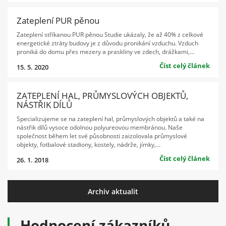
Zateplení PUR pěnou
Zateplení stříkanou PUR pěnou Studie ukázaly, že až 40% z celkové
energetické ztráty budovy je z důvodu pronikání vzduchu. Vzduch
proniká do domu přes mezery a praskliny ve zdech, drážkami,…
Číst celý článek
15. 5. 2020
ZATEPLENÍ HAL, PRŮMYSLOVÝCH OBJEKTŮ,
NÁSTŘIK DÍLŮ
Specializujeme se na zateplení hal, průmyslových objektů a také na
nástřik dílů vysoce odolnou polyureovou membránou. Naše
společnost během let své působnosti zaizolovala průmyslové
objekty, fotbalové stadiony, kostely, nádrže, jímky,…
Číst celý článek
26. 1. 2018
Archiv aktualit
Hodnocení zákazníků