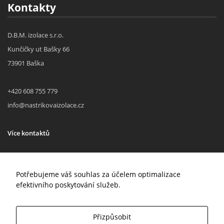
Kontakty
D.B.M. izolace s.r.o.
Kunčičky ut Bašky 66
73901 Baška
+420 608 755 779
info@nastrikovaizolace.cz
Více kontaktů
Sociální sítě
Potřebujeme váš souhlas za účelem optimalizace
efektivního poskytování služeb.
Facebook
Twitter
Instagram
Přizpůsobit