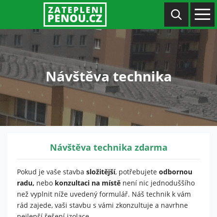
Návštěva technika
Návštěva technika zdarma
Pokud je vaše stavba
složitější
, potřebujete
odbornou
radu,
nebo
konzultaci na místě
není nic jednoduššího
než vyplnit níže uvedený formulář. Náš technik k vám
rád zajede, vaši stavbu s vámi zkonzultuje a navrhne
nejlepší řešení izolace.