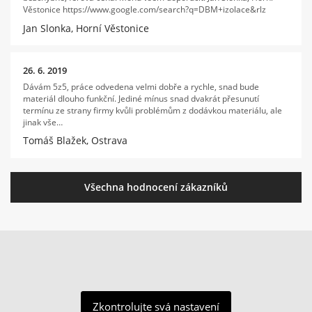
Věstonice https://www.google.com/search?q=DBM+izolace&rlz
Jan Slonka, Horní Věstonice
26. 6. 2019
Dávám 5z5, práce odvedena velmi dobře a rychle, snad bude
materiál dlouho funkční. Jediné mínus snad dvakrát přesunutí
termínu ze strany firmy kvůli problémům z dodávkou materiálu, ale
jinak vše…
Tomáš Blažek, Ostrava
Všechna hodnocení zákazníků
Zkontrolujte svá nastavení