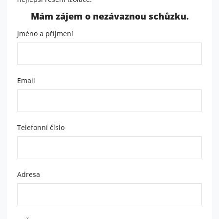
Nutné
Mám zájem o nezávaznou schůzku.
Tyto
cookies
Jméno a příjmení
nejsou
volitelné.
Jsou
potřeba
pro
Email
fungování
webu.
Telefonní číslo
Statistiky
Abychom
mohli
zlepšit
funkčnost
Adresa
a
strukturu
webu na
základě
toho, jak