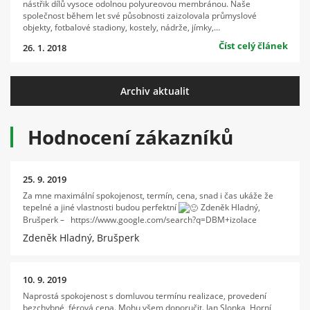
nástřik dílů vysoce odolnou polyureovou membránou. Naše
společnost během let své působnosti zaizolovala průmyslové
objekty, fotbalové stadiony, kostely, nádrže, jímky,…
Číst celý článek
26. 1. 2018
Archiv aktualit
Hodnocení zákazníků
25. 9. 2019
Za mne maximální spokojenost, termín, cena, snad i čas ukáže že
tepelné a jiné vlastnosti budou perfektní
Zdeněk Hladný,
Brušperk – https://www.google.com/search?q=DBM+izolace
Zdeněk Hladný, Brušperk
10. 9. 2019
Naprostá spokojenost s domluvou termínu realizace, provedení
bezchybné, férová cena. Mohu všem doporučit. Jan Slonka, Horní