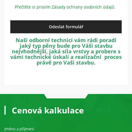
návštěvě našich
Přečtěte si prosím Zásady ochrany osobních údajů.
stránek zvyšujete
šanci na zobrazení
personalizovaného
obsahu a nabídek.
Naši odborní technici vám rádi poradí
jaký typ pěny bude pro Váši stavbu
nejvhodnější, jaká síla vrstvy a probere s
vámi technické úskalí a realizační proces
právě pro Vaši stavbu.
Cenová kalkulace
Jméno a příjmení