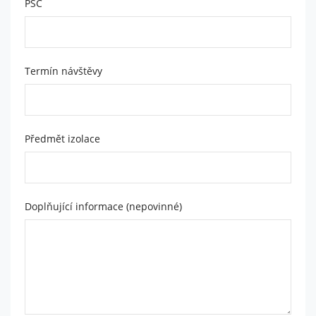
PSČ
je web
používán.
Experience
Termín návštěvy
Aby naše
webové
stránky
fungovaly
při vaší
Předmět izolace
návštěvě co
nejlépe.
Pokud tyto
cookies
odmítnete,
Doplňující informace (nepovinné)
některé
funkce z
webu zmizí.
Marketing
Sdílením svých
zájmů a chování při