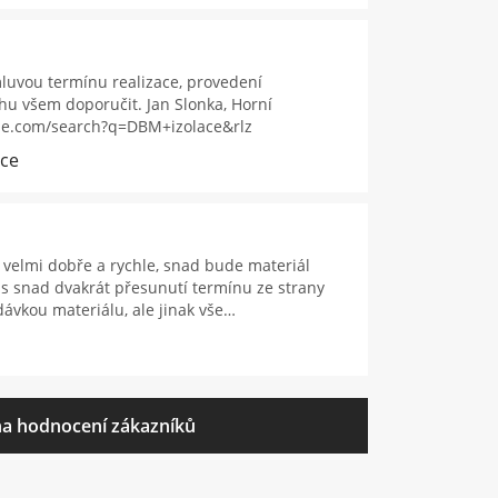
luvou termínu realizace, provedení
u všem doporučit. Jan Slonka, Horní
gle.com/search?q=DBM+izolace&rlz
ice
velmi dobře a rychle, snad bude materiál
s snad dvakrát přesunutí termínu ze strany
ávkou materiálu, ale jinak vše…
a hodnocení zákazníků