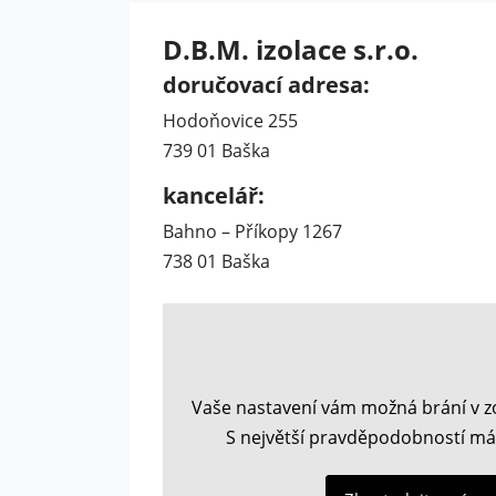
D.B.M. izolace s.r.o.
doručovací adresa:
Hodoňovice 255
739 01 Baška
kancelář:
Bahno – Příkopy 1267
738 01 Baška
Vaše nastavení vám možná brání v z
S největší pravděpodobností má