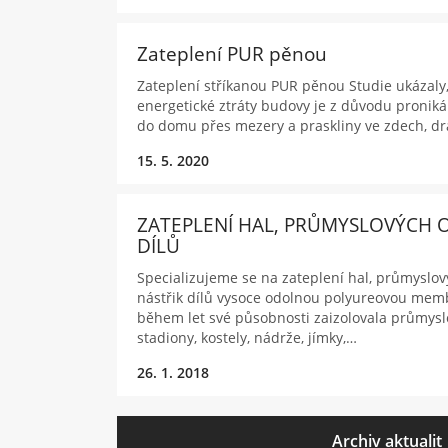
Zateplení PUR pěnou
Zateplení stříkanou PUR pěnou Studie ukázaly,
energetické ztráty budovy je z důvodu pronik
do domu přes mezery a praskliny ve zdech, d
15. 5. 2020
ZATEPLENÍ HAL, PRŮMYSLOVÝCH O
DÍLŮ
Specializujeme se na zateplení hal, průmyslov
nástřik dílů vysoce odolnou polyureovou mem
během let své působnosti zaizolovala průmyslo
stadiony, kostely, nádrže, jímky,…
26. 1. 2018
Archiv aktualit