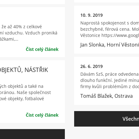
10. 9. 2019
Naprostá spokojenost s dom
 že až 40% z celkové
bezchybné, férová cena. Moh
ání vzduchu. Vzduch proniká
Věstonice https://www.goo
rážkami,…
Jan Slonka, Horní Věston
Číst celý článek
26. 6. 2019
BJEKTŮ, NÁSTŘIK
Dávám 5z5, práce odvedena 
dlouho funkční. Jediné mínu
ých objektů a také na
firmy kvůli problémům z dod
bránou. Naše společnost
Tomáš Blažek, Ostrava
vé objekty, fotbalové
Číst celý článek
Všechn