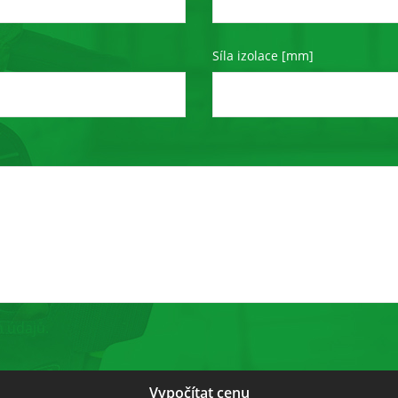
Síla izolace [mm]
 údajů.