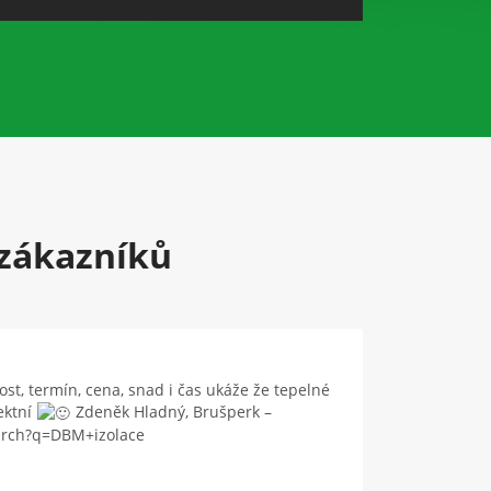
zákazníků
t, termín, cena, snad i čas ukáže že tepelné
ektní
Zdeněk Hladný, Brušperk –
arch?q=DBM+izolace