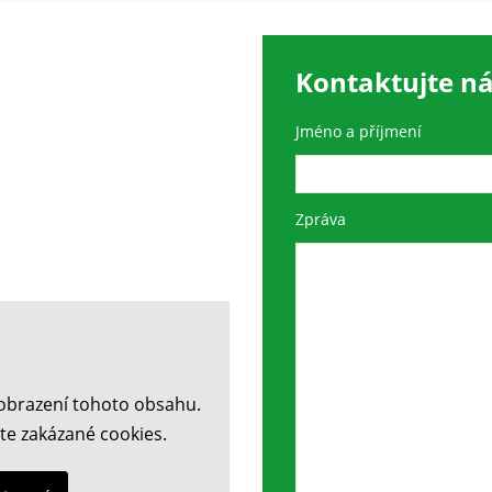
Kontaktujte n
Nutné
Tyto
cookies
Jméno a příjmení
nejsou
volitelné.
Jsou
Zpráva
potřeba
pro
fungování
webu.
Statistiky
Abychom
obrazení tohoto obsahu.
mohli
te zakázané cookies.
zlepšit
funkčnost