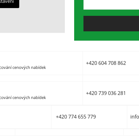
stavení
a
strukturu
webu na
základě
toho, jak je
web
používán.
+420 604 708 862
Experience
acování cenových nabídek
Aby naše
webové
stránky
fungovaly při
+420 739 036 281
acování cenových nabídek
vaší návštěvě
co nejlépe.
Pokud tyto
+420 774 655 779
inf
cookies
odmítnete,
některé