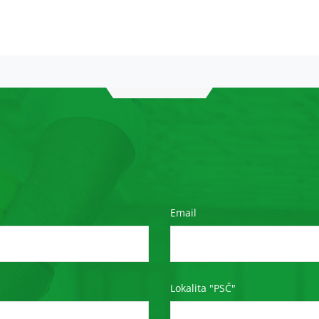
funkce z
webu zmizí.
Marketing
Sdílením svých
zájmů a chování
při návštěvě
našich stránek
zvyšujete šanci na
zobrazení
personalizovaného
obsahu a nabídek.
Email
Lokalita "PSČ"