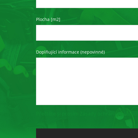
Plocha [m2]
Doplňující informace (nepovinné)
Přečtěte si prosím Zásady ochrany osobních