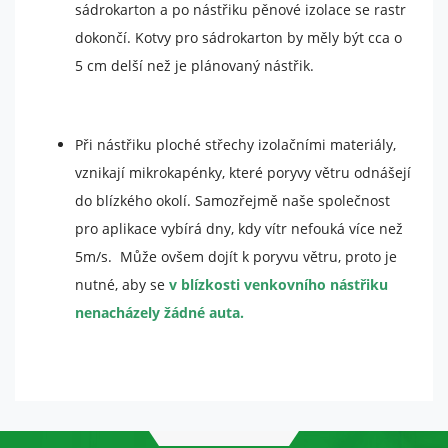
je web
sádrokarton a po nástřiku pěnové izolace se rastr
používán.
dokončí. Kotvy pro sádrokarton by měly být cca o
5 cm delší než je plánovaný nástřik.
Experience
Aby naše
webové
Při nástřiku ploché střechy izolačními materiály,
stránky
fungovaly
vznikají mikrokapénky, které poryvy větru odnášejí
při vaší
do blízkého okolí. Samozřejmě naše společnost
návštěvě co
nejlépe.
pro aplikace vybírá dny, kdy vítr nefouká více než
Pokud tyto
5m/s. Může ovšem dojít k poryvu větru, proto je
cookies
odmítnete,
nutné, aby se
v blízkosti venkovního nástřiku
některé
nenacházely žádné auta.
funkce z
webu zmizí.
Marketing
Sdílením svých
zájmů a chování při