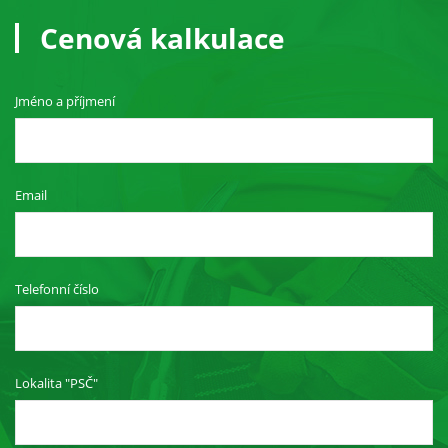
návštěvě našich
Cenová kalkulace
stránek zvyšujete
šanci na zobrazení
personalizovaného
obsahu a nabídek.
Jméno a příjmení
Email
Telefonní číslo
Lokalita "PSČ"