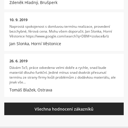
Zdeněk Hladný, Brušperk
10. 9. 2019
Naprostá spokojenost s domluvou termínu realizace, provedení
bezchybné, férová cena. Mohu všem doporučit. Jan Slonka, Horní
Věstonice https://www.google.com/search?q=DBM+izolace&rlz
Jan Slonka, Horní Věstonice
26. 6. 2019
Dávám 5z5, práce odvedena velmi dobře a rychle, snad bude
materiál dlouho funkční. Jediné mínus snad dvakrát přesunutí
termínu ze strany firmy kvůli problémům z dodávkou materiálu, ale
jinak vše…
Tomáš Blažek, Ostrava
Všechna hodnocení zákazníků