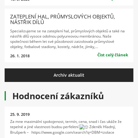
ZATEPLENÍ HAL, PRŮMYSLOVÝCH OBJEKTŮ,
NÁSTŘIK DÍLŮ
Specializujeme se na zateplení hal, průmyslových objektů a také na
nástřik dílů vysoce odolnou polyureovou membránou. Naše
společnost během let své působnosti zaizolovala průmyslové
objekty, fotbalové stadiony, kostely, nádrže, jímky,…
Číst celý článek
26. 1. 2018
Archiv aktualit
Hodnocení zákazníků
25. 9. 2019
Za mne maximální spokojenost, termín, cena, snad i čas ukáže že
tepelné a jiné vlastnosti budou perfektní
Zdeněk Hladný,
Brušperk – https://www.google.com/search?q=DBM+izolace