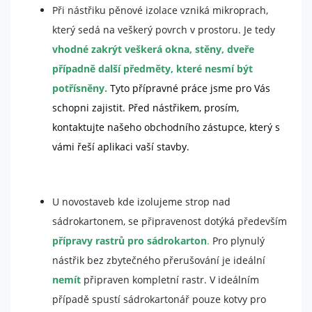
Při nástřiku pěnové izolace vzniká mikroprach,
Nutné
který sedá na veškerý povrch v prostoru. Je tedy
Tyto
cookies
vhodné zakrýt veškerá okna, stěny, dveře
nejsou
případně další předměty, které nesmí být
volitelné.
Jsou
potřísněny.
Tyto přípravné práce jsme pro Vás
potřeba
schopni zajistit. Před nástřikem, prosím,
pro
fungování
kontaktujte našeho obchodního zástupce, který s
webu.
vámi řeší aplikaci vaší stavby.
Statistiky
Abychom
U novostaveb kde izolujeme strop nad
mohli
sádrokartonem, se připravenost dotýká především
zlepšit
funkčnost
přípravy rastrů pro sádrokarton
.
Pro plynulý
a
nástřik bez zbytečného přerušování je ideální
strukturu
webu na
nemít
připraven kompletní rastr. V ideálním
základě
případě spustí sádrokartonář pouze kotvy pro
toho, jak