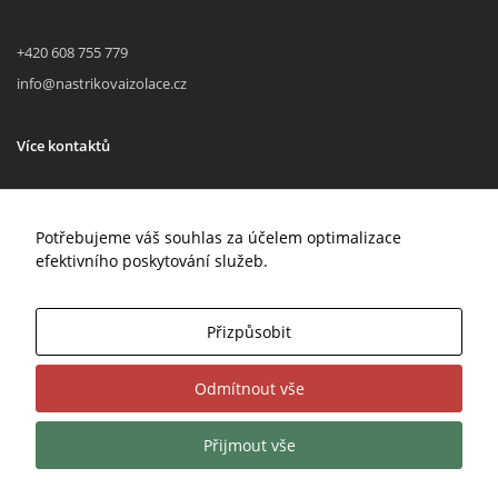
+420 608 755 779
info@nastrikovaizolace.cz
Více kontaktů
Sociální sítě
Potřebujeme váš souhlas za účelem optimalizace
efektivního poskytování služeb.
Facebook
Twitter
Instagram
Přizpůsobit
Odmítnout vše
© 2026
Zatepleni-Penou.cz
. Všechna práva vyhrazena.
Vytvořeno v
Eline.cz
Přijmout vše
Změnit nastavení cookies