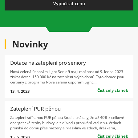
Novinky
Dotace na zateplení pro seniory
Nová zelená úsporám Light Senioři mají možnost od 9. ledna 2023
získat dotaci 150 000 Kč na zateplení svých domů. Tyto dotace jsou
čerpány z programu Nová zelená úsporám Light.…
Číst celý článek
13. 4. 2023
Zateplení PUR pěnou
Zateplení stříkanou PUR pěnou Studie ukázaly, že až 40% z celkové
energetické ztráty budovy je z důvodu pronikání vzduchu. Vzduch
proniká do domu přes mezery a praskliny ve zdech, drážkami,…
Číst celý článek
15. 5. 2020