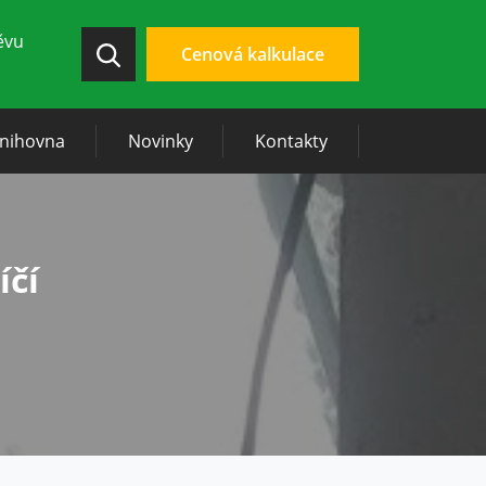
ěvu
Cenová kalkulace
knihovna
Novinky
Kontakty
íčí