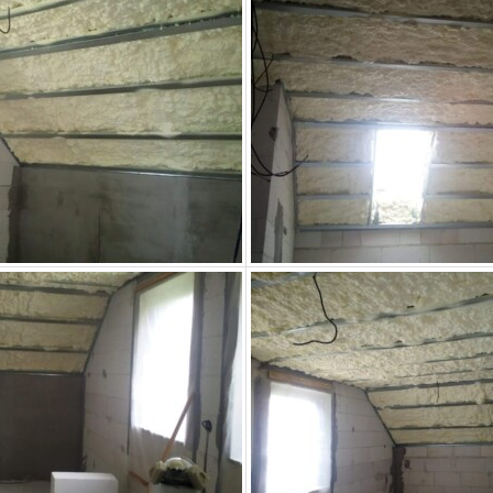
a
strukturu
webu na
základě
toho, jak je
web
používán.
Experience
Aby naše
webové
stránky
fungovaly při
vaší návštěvě
co nejlépe.
Pokud tyto
cookies
odmítnete,
některé