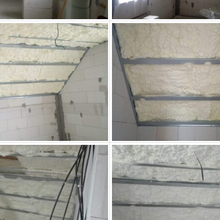
funkce z
webu zmizí.
Marketing
Sdílením svých
zájmů a chování
při návštěvě
našich stránek
zvyšujete šanci na
zobrazení
personalizovaného
obsahu a nabídek.