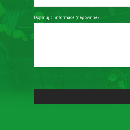
Doplňující informace (nepovinné)
Přečtěte si prosím Zásady ochrany osobních