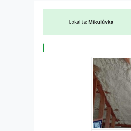
Lokalita:
Mikulůvka