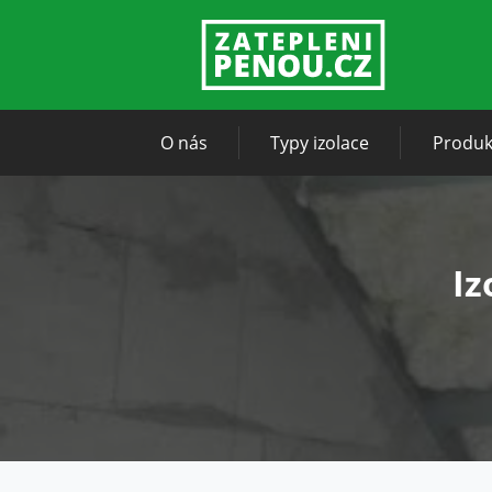
O nás
Typy izolace
Produk
Iz