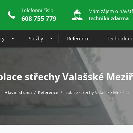
Telefonní číslo
Mám zájem o návšt
608 755 779
technika zdarma
ty
Služby
Reference
Technická 
olace střechy Valašské Meziř
Hlavní strana
Reference
Izolace střechy Valašské Meziříčí