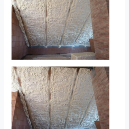
je web
používán.
Experience
Aby naše
webové
stránky
fungovaly
při vaší
návštěvě co
nejlépe.
Pokud tyto
cookies
odmítnete,
některé
funkce z
webu zmizí.
Marketing
Sdílením svých
zájmů a chování při