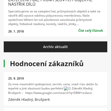
NÁSTŘIK DÍLŮ
Specializujeme se na zateplení hal, průmyslových objektů a také na
nástřik dílů vysoce odolnou polyureovou membránou. Naše
společnost během let své působnosti zaizolovala průmyslové
objekty, fotbalové stadiony, kostely, nádrže, jímky,…
Číst celý článek
26. 1. 2018
Archiv aktualit
Hodnocení zákazníků
25. 9. 2019
Za mne maximální spokojenost, termín, cena, snad i čas ukáže že
tepelné a jiné vlastnosti budou perfektní
Zdeněk Hladný,
Brušperk – https://www.google.com/search?q=DBM+izolace
Zdeněk Hladný, Brušperk