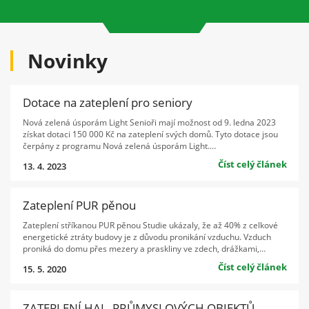
Novinky
Dotace na zateplení pro seniory
Nová zelená úsporám Light Senioři mají možnost od 9. ledna 2023
získat dotaci 150 000 Kč na zateplení svých domů. Tyto dotace jsou
čerpány z programu Nová zelená úsporám Light.…
Číst celý článek
13. 4. 2023
Zateplení PUR pěnou
Zateplení stříkanou PUR pěnou Studie ukázaly, že až 40% z celkové
energetické ztráty budovy je z důvodu pronikání vzduchu. Vzduch
proniká do domu přes mezery a praskliny ve zdech, drážkami,…
Číst celý článek
15. 5. 2020
ZATEPLENÍ HAL, PRŮMYSLOVÝCH OBJEKTŮ,