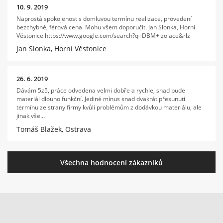
10. 9. 2019
Naprostá spokojenost s domluvou termínu realizace, provedení
bezchybné, férová cena. Mohu všem doporučit. Jan Slonka, Horní
Věstonice https://www.google.com/search?q=DBM+izolace&rlz
Jan Slonka, Horní Věstonice
26. 6. 2019
Dávám 5z5, práce odvedena velmi dobře a rychle, snad bude
materiál dlouho funkční. Jediné mínus snad dvakrát přesunutí
termínu ze strany firmy kvůli problémům z dodávkou materiálu, ale
jinak vše…
Tomáš Blažek, Ostrava
Všechna hodnocení zákazníků