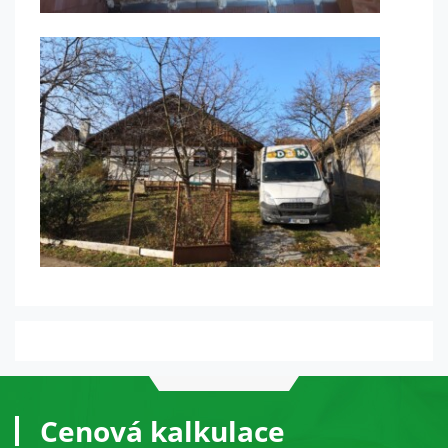
návštěvě našich
stránek zvyšujete
šanci na zobrazení
personalizovaného
obsahu a nabídek.
Cenová kalkulace