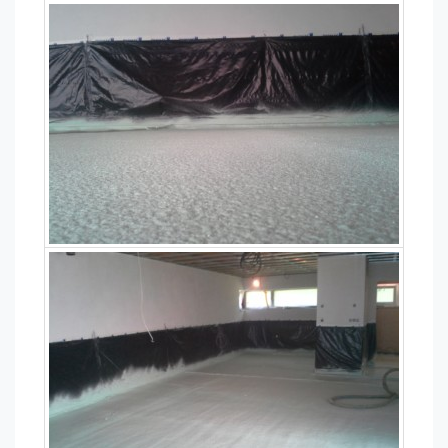
je web
používán.
Experience
Aby naše
webové
stránky
fungovaly
při vaší
návštěvě co
nejlépe.
Pokud tyto
cookies
odmítnete,
některé
funkce z
webu zmizí.
Marketing
Sdílením svých
zájmů a chování při