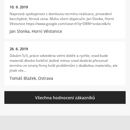
10. 9. 2019
Naprostá spokojenost s domluvou termínu realizace, provedení
bezchybné, férová cena. Mohu všem doporučit. Jan Slonka, Horní
Věstonice https://www.google.com/search?q=DBM+izolace&rlz
Jan Slonka, Horní Věstonice
26. 6. 2019
Dávám 5z5, práce odvedena velmi dobře a rychle, snad bude
materiál dlouho funkční. Jediné mínus snad dvakrát přesunutí
termínu ze strany firmy kvůli problémům z dodávkou materiálu, ale
jinak vše…
Tomáš Blažek, Ostrava
Všechna hodnocení zákazníků