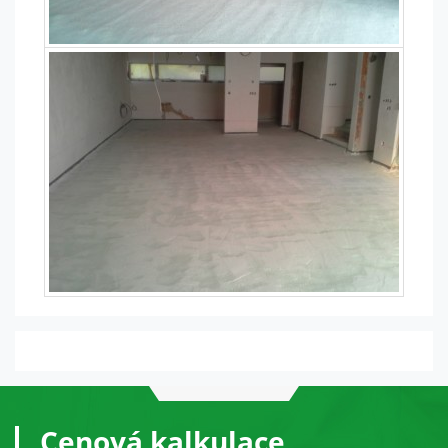
návštěvě našich
stránek zvyšujete
šanci na zobrazení
personalizovaného
obsahu a nabídek.
Cenová kalkulace