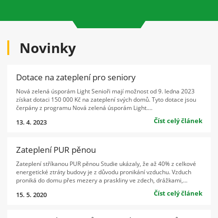
Novinky
Dotace na zateplení pro seniory
Nová zelená úsporám Light Senioři mají možnost od 9. ledna 2023
získat dotaci 150 000 Kč na zateplení svých domů. Tyto dotace jsou
čerpány z programu Nová zelená úsporám Light.…
Číst celý článek
13. 4. 2023
Zateplení PUR pěnou
Zateplení stříkanou PUR pěnou Studie ukázaly, že až 40% z celkové
energetické ztráty budovy je z důvodu pronikání vzduchu. Vzduch
proniká do domu přes mezery a praskliny ve zdech, drážkami,…
Číst celý článek
15. 5. 2020