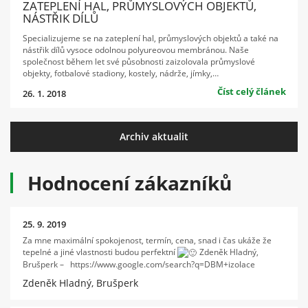
ZATEPLENÍ HAL, PRŮMYSLOVÝCH OBJEKTŮ,
NÁSTŘIK DÍLŮ
Specializujeme se na zateplení hal, průmyslových objektů a také na
nástřik dílů vysoce odolnou polyureovou membránou. Naše
společnost během let své působnosti zaizolovala průmyslové
objekty, fotbalové stadiony, kostely, nádrže, jímky,…
Číst celý článek
26. 1. 2018
Archiv aktualit
Hodnocení zákazníků
25. 9. 2019
Za mne maximální spokojenost, termín, cena, snad i čas ukáže že
tepelné a jiné vlastnosti budou perfektní
Zdeněk Hladný,
Brušperk – https://www.google.com/search?q=DBM+izolace
Zdeněk Hladný, Brušperk