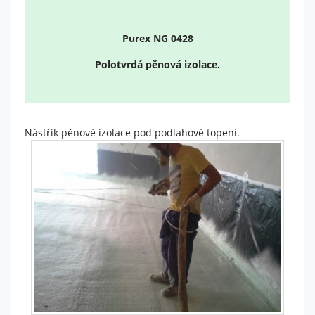
Nutné
Tyto
Purex NG 0428
cookies
nejsou
Polotvrdá pěnová izolace.
volitelné.
Jsou
potřeba
pro
fungování
Nástřik pěnové izolace pod podlahové topení.
webu.
Statistiky
Abychom
mohli
zlepšit
funkčnost
a
strukturu
webu na
základě
toho, jak