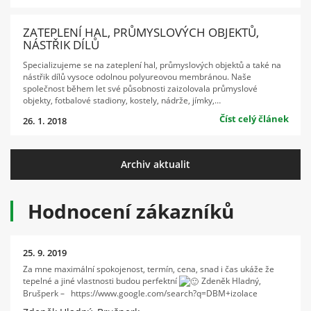
ZATEPLENÍ HAL, PRŮMYSLOVÝCH OBJEKTŮ,
NÁSTŘIK DÍLŮ
Specializujeme se na zateplení hal, průmyslových objektů a také na
nástřik dílů vysoce odolnou polyureovou membránou. Naše
společnost během let své působnosti zaizolovala průmyslové
objekty, fotbalové stadiony, kostely, nádrže, jímky,…
Číst celý článek
26. 1. 2018
Archiv aktualit
Hodnocení zákazníků
25. 9. 2019
Za mne maximální spokojenost, termín, cena, snad i čas ukáže že
tepelné a jiné vlastnosti budou perfektní
Zdeněk Hladný,
Brušperk – https://www.google.com/search?q=DBM+izolace