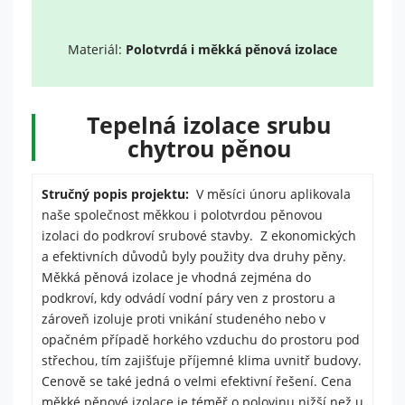
Nutné
Tyto
Materiál:
Polotvrdá i měkká pěnová izolace
cookies
nejsou
volitelné.
Jsou
Tepelná izolace srubu
potřeba
chytrou pěnou
pro
fungování
webu.
Stručný popis projektu:
V měsíci únoru aplikovala
naše společnost měkkou i polotvrdou pěnovou
izolaci do podkroví srubové stavby. Z ekonomických
Statistiky
a efektivních důvodů byly použity dva druhy pěny.
Abychom
mohli
Měkká pěnová izolace je vhodná zejména do
zlepšit
podkroví, kdy odvádí vodní páry ven z prostoru a
funkčnost
zároveň izoluje proti vnikání studeného nebo v
a
opačném případě horkého vzduchu do prostoru pod
strukturu
webu na
střechou, tím zajišťuje příjemné klima uvnitř budovy.
základě
Cenově se také jedná o velmi efektivní řešení. Cena
toho, jak
měkké pěnové izolace je téměř o polovinu nižší než u