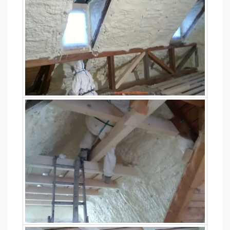
návštěvě našich
stránek zvyšujete
šanci na zobrazení
personalizovaného
obsahu a nabídek.