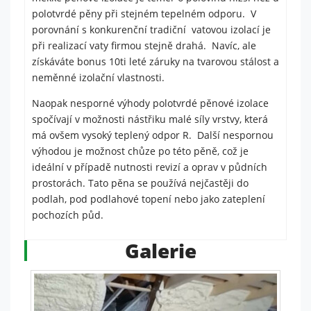
je web
polotvrdé pěny při stejném tepelném odporu. V
používán.
porovnání s konkurenční tradiční vatovou izolací je
při realizací vaty firmou stejně drahá. Navíc, ale
získáváte bonus 10ti leté záruky na tvarovou stálost a
Experience
neměnné izolační vlastnosti.
Aby naše
webové
Naopak nesporné výhody polotvrdé pěnové izolace
stránky
fungovaly
spočívají v možnosti nástřiku malé síly vrstvy, která
při vaší
má ovšem vysoký teplený odpor R. Další nespornou
návštěvě co
výhodou je možnost chůze po této pěně, což je
nejlépe.
ideální v případě nutnosti revizí a oprav v půdních
Pokud tyto
prostorách. Tato pěna se používá nejčastěji do
cookies
odmítnete,
podlah, pod podlahové topení nebo jako zateplení
některé
pochozích půd.
funkce z
webu zmizí.
Galerie
Marketing
Sdílením svých
zájmů a chování při