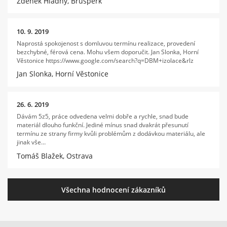
Zdeněk Hladný, Brušperk
10. 9. 2019
Naprostá spokojenost s domluvou termínu realizace, provedení
bezchybné, férová cena. Mohu všem doporučit. Jan Slonka, Horní
Věstonice https://www.google.com/search?q=DBM+izolace&rlz
Jan Slonka, Horní Věstonice
26. 6. 2019
Dávám 5z5, práce odvedena velmi dobře a rychle, snad bude
materiál dlouho funkční. Jediné mínus snad dvakrát přesunutí
termínu ze strany firmy kvůli problémům z dodávkou materiálu, ale
jinak vše…
Tomáš Blažek, Ostrava
Všechna hodnocení zákazníků