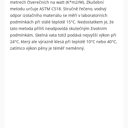
metrech čtverečních na watt (K*m2/W). Zkušební
metodu určuje ASTM C518. Stručně řečeno, vodivý
odpor izolačního materiálu se měří v laboratorních
podmínkách při stálé teplotě 15°C. Nedostatkem je, že
tato metoda příliš neodpovídá skutečným životním
podmínkám. Skelná vata totiž podává nejvyšší výkon při
24°C, který ale výrazně klesá při teplotě 10°C nebo 40°C,
zatímco výkon pěny je téměř neměnný.