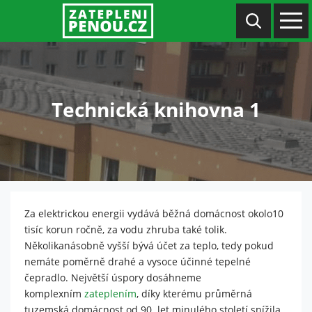
Technická knihovna 1
Za elektrickou energii vydává běžná domácnost okolo10
tisíc korun ročně, za vodu zhruba také tolik.
Několikanásobně vyšší bývá účet za teplo, tedy pokud
nemáte poměrně drahé a vysoce účinné tepelné
čepradlo. Největší úspory dosáhneme
komplexním
zateplením
, díky kterému průměrná
tuzemská domácnost od 90. let minulého století snížila