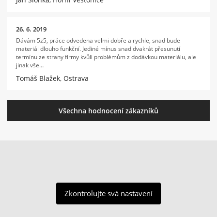
26. 6. 2019
Dávám 5z5, práce odvedena velmi dobře a rychle, snad bude
materiál dlouho funkční. Jediné mínus snad dvakrát přesunutí
termínu ze strany firmy kvůli problémům z dodávkou materiálu, ale
jinak vše…
Tomáš Blažek, Ostrava
Všechna hodnocení zákazníků
Zkontrolujte svá nastavení