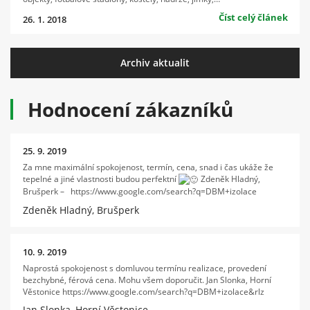
Číst celý článek
26. 1. 2018
Archiv aktualit
Hodnocení zákazníků
25. 9. 2019
Za mne maximální spokojenost, termín, cena, snad i čas ukáže že
tepelné a jiné vlastnosti budou perfektní
Zdeněk Hladný,
Brušperk – https://www.google.com/search?q=DBM+izolace
Zdeněk Hladný, Brušperk
10. 9. 2019
Naprostá spokojenost s domluvou termínu realizace, provedení
bezchybné, férová cena. Mohu všem doporučit. Jan Slonka, Horní
Věstonice https://www.google.com/search?q=DBM+izolace&rlz
Jan Slonka, Horní Věstonice