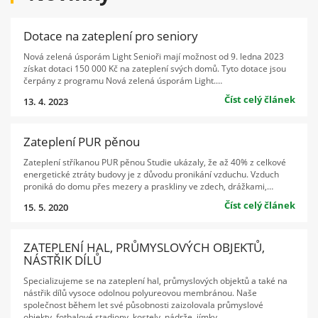
Dotace na zateplení pro seniory
Nová zelená úsporám Light Senioři mají možnost od 9. ledna 2023
získat dotaci 150 000 Kč na zateplení svých domů. Tyto dotace jsou
čerpány z programu Nová zelená úsporám Light.…
Číst celý článek
13. 4. 2023
Zateplení PUR pěnou
Zateplení stříkanou PUR pěnou Studie ukázaly, že až 40% z celkové
energetické ztráty budovy je z důvodu pronikání vzduchu. Vzduch
proniká do domu přes mezery a praskliny ve zdech, drážkami,…
Číst celý článek
15. 5. 2020
ZATEPLENÍ HAL, PRŮMYSLOVÝCH OBJEKTŮ,
NÁSTŘIK DÍLŮ
Specializujeme se na zateplení hal, průmyslových objektů a také na
nástřik dílů vysoce odolnou polyureovou membránou. Naše
společnost během let své působnosti zaizolovala průmyslové
objekty, fotbalové stadiony, kostely, nádrže, jímky,…