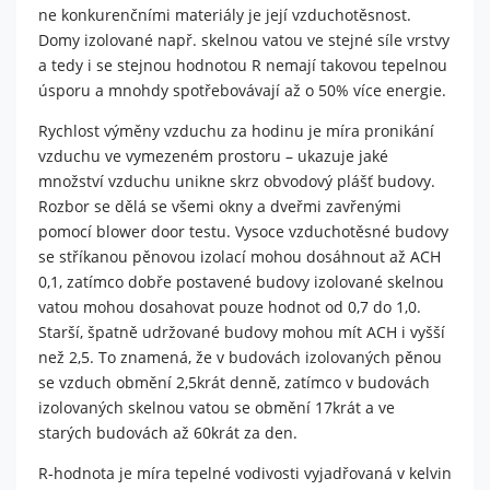
ne konkurenčními materiály je její vzduchotěsnost.
návštěvě našich
Domy izolované např. skelnou vatou ve stejné síle vrstvy
stránek zvyšujete
šanci na zobrazení
a tedy i se stejnou hodnotou R nemají takovou tepelnou
personalizovaného
úsporu a mnohdy spotřebovávají až o 50% více energie.
obsahu a nabídek.
Rychlost výměny vzduchu za hodinu je míra pronikání
vzduchu ve vymezeném prostoru – ukazuje jaké
množství vzduchu unikne skrz obvodový plášť budovy.
Rozbor se dělá se všemi okny a dveřmi zavřenými
pomocí blower door testu. Vysoce vzduchotěsné budovy
se stříkanou pěnovou izolací mohou dosáhnout až ACH
0,1, zatímco dobře postavené budovy izolované skelnou
vatou mohou dosahovat pouze hodnot od 0,7 do 1,0.
Starší, špatně udržované budovy mohou mít ACH i vyšší
než 2,5. To znamená, že v budovách izolovaných pěnou
se vzduch obmění 2,5krát denně, zatímco v budovách
izolovaných skelnou vatou se obmění 17krát a ve
starých budovách až 60krát za den.
R-hodnota je míra tepelné vodivosti vyjadřovaná v kelvin