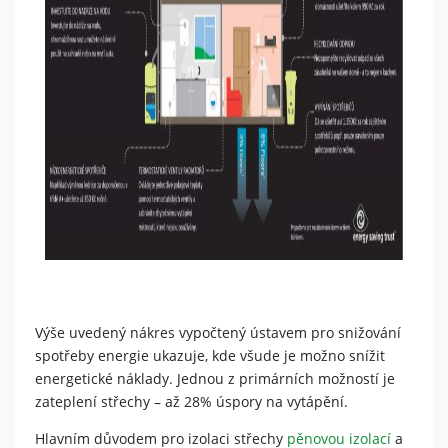
je web
používán.
Experience
Aby naše
webové
stránky
fungovaly
při vaší
návštěvě co
nejlépe.
Pokud tyto
cookies
odmítnete,
některé
funkce z
Výše uvedený nákres vypočtený ústavem pro snižování
webu zmizí.
spotřeby energie ukazuje, kde všude je možno snížit
energetické náklady. Jednou z primárních možností je
zateplení střechy – až 28% úspory na vytápění.
Marketing
Sdílením svých
Hlavním důvodem pro izolaci střechy
pěnovou izolací
a
zájmů a chování při