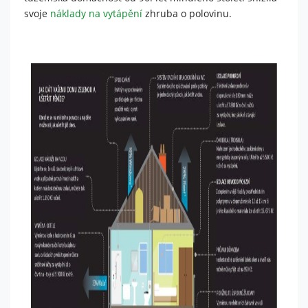
svoje
náklady na vytápění
zhruba o polovinu.
Nutné
Tyto
cookies
nejsou
volitelné.
Jsou
potřeba
pro
fungování
webu.
Statistiky
Abychom
mohli
zlepšit
funkčnost
a
strukturu
webu na
základě
toho, jak