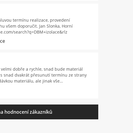
luvou termínu realizace, provedení
u všem doporučit. Jan Slonka, Horní
gle.com/search?q=DBM+izolace&rlz
ice
velmi dobře a rychle, snad bude materiál
s snad dvakrát přesunutí termínu ze strany
ávkou materiálu, ale jinak vše…
a hodnocení zákazníků