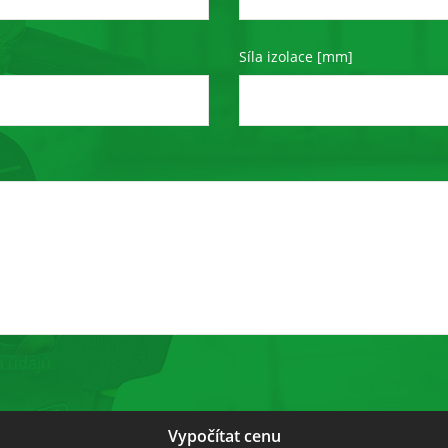
funkce z
webu zmizí.
Síla izolace [mm]
Marketing
Sdílením svých
zájmů a chování
při návštěvě
našich stránek
zvyšujete šanci na
zobrazení
personalizovaného
obsahu a nabídek.
 údajů.