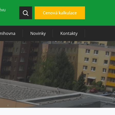
ěvu
Cenová kalkulace
knihovna
Novinky
Kontakty