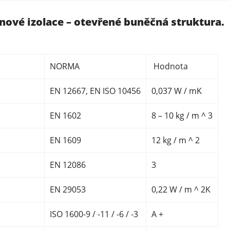
ové izolace – otevřené buněčná struktura.
Nutné
Tyto
cookies
NORMA
Hodnota
nejsou
volitelné.
EN 12667, EN ISO 10456
0,037 W / mK
Jsou
potřeba
EN 1602
8 – 10 kg / m ^ 3
pro
fungování
webu.
EN 1609
12 kg / m ^ 2
EN 12086
3
Statistiky
Abychom
EN 29053
0,22
W / m ^ 2K
mohli
zlepšit
ISO 1600-9 / -11 / -6 / -3
A +
funkčnost