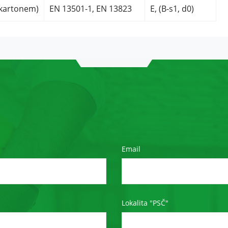
a
okartonem)
EN 13501-1, EN 13823
E, (B-s1, d0)
strukturu
webu na
základě
toho, jak je
web
používán.
Experience
Aby naše
webové
stránky
Email
fungovaly při
vaší návštěvě
co nejlépe.
Pokud tyto
cookies
Lokalita "PSČ"
odmítnete,
některé