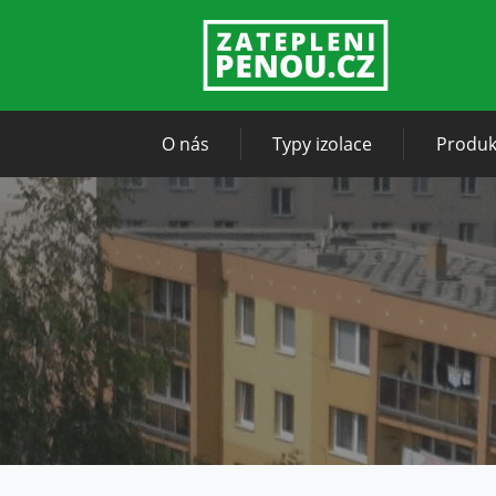
O nás
Typy izolace
Produk