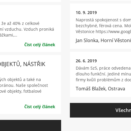
10. 9. 2019
Naprostá spokojenost s dom
 že až 40% z celkové
bezchybné, férová cena. Moh
ání vzduchu. Vzduch proniká
Věstonice https://www.goo
rážkami,…
Jan Slonka, Horní Věston
Číst celý článek
26. 6. 2019
BJEKTŮ, NÁSTŘIK
Dávám 5z5, práce odvedena 
dlouho funkční. Jediné mínu
ých objektů a také na
firmy kvůli problémům z dod
bránou. Naše společnost
Tomáš Blažek, Ostrava
vé objekty, fotbalové
Číst celý článek
Všechn