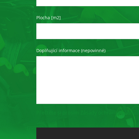
Plocha [m2]
Doplňující informace (nepovinné)
Přečtěte si prosím Zásady ochrany osobních