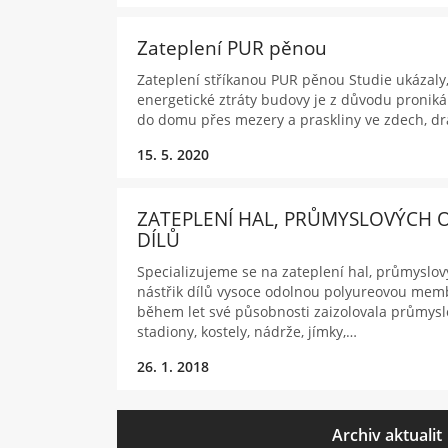
Zateplení PUR pěnou
Zateplení stříkanou PUR pěnou Studie ukázaly,
energetické ztráty budovy je z důvodu pronik
do domu přes mezery a praskliny ve zdech, d
15. 5. 2020
ZATEPLENÍ HAL, PRŮMYSLOVÝCH O
DÍLŮ
Specializujeme se na zateplení hal, průmyslov
nástřik dílů vysoce odolnou polyureovou mem
během let své působnosti zaizolovala průmyslo
stadiony, kostely, nádrže, jímky,…
26. 1. 2018
Archiv aktualit