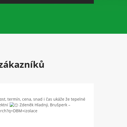
zákazníků
t, termín, cena, snad i čas ukáže že tepelné
ektní
Zdeněk Hladný, Brušperk –
arch?q=DBM+izolace