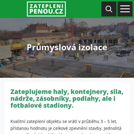
Průmyslová izolace
Zateplujeme haly, kontejnery, sila,
nádrže, zásobníky, podlahy, ale i
fotbalové stadiony.
Kvalitní zateplení objektu se vrátí v průběhu 3 – 5 let,
přidanou hodnotu je celkové zpevnění stavby. Jednolitá