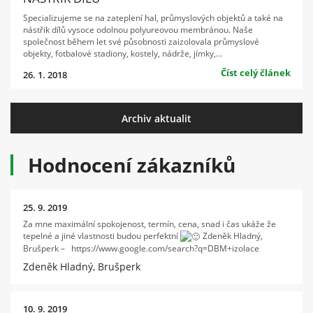
Specializujeme se na zateplení hal, průmyslových objektů a také na
nástřik dílů vysoce odolnou polyureovou membránou. Naše
společnost během let své působnosti zaizolovala průmyslové
objekty, fotbalové stadiony, kostely, nádrže, jímky,…
Číst celý článek
26. 1. 2018
Archiv aktualit
Hodnocení zákazníků
25. 9. 2019
Za mne maximální spokojenost, termín, cena, snad i čas ukáže že
tepelné a jiné vlastnosti budou perfektní
Zdeněk Hladný,
Brušperk – https://www.google.com/search?q=DBM+izolace
Zdeněk Hladný, Brušperk
10. 9. 2019