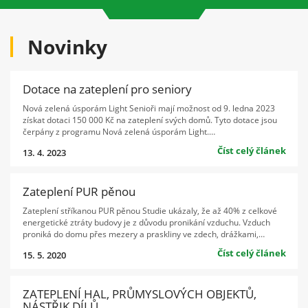
Novinky
Dotace na zateplení pro seniory
Nová zelená úsporám Light Senioři mají možnost od 9. ledna 2023
získat dotaci 150 000 Kč na zateplení svých domů. Tyto dotace jsou
čerpány z programu Nová zelená úsporám Light.…
Číst celý článek
13. 4. 2023
Zateplení PUR pěnou
Zateplení stříkanou PUR pěnou Studie ukázaly, že až 40% z celkové
energetické ztráty budovy je z důvodu pronikání vzduchu. Vzduch
proniká do domu přes mezery a praskliny ve zdech, drážkami,…
Číst celý článek
15. 5. 2020
ZATEPLENÍ HAL, PRŮMYSLOVÝCH OBJEKTŮ,
NÁSTŘIK DÍLŮ