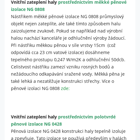
Vnitřní zateplení haly
prostřednictvím měkké pěnové
je web
používán.
izolace NG 0808
Nástřikem měkké pěnové izolace NG 0808 průmyslový
objekt nejen zateplíte, ale také tímto způsobem halu
Experience
zaizolujeme zvukově. Pokud se například nad výrobní
Aby naše
halou nachází kanceláře je odhlučnění výroby žádoucí.
webové
Při nástřiku měkkou pěnou v síle vrstvy 15cm (což
stránky
odpovídá cca 23 cm vatové izolace) dosáhneme
fungovaly
při vaší
tepelného prostupu 0,247 W/m2K a odhlučnění 50dcb.
návštěvě co
Celistvost nástřiku zamezí vzniku rosných bodů a
nejlépe.
nežádoucího odkapávání sražené vody. Měkká pěna je
Pokud tyto
také lehká a nezatěžuje konstrukci střechy. Více o
cookies
pěnové izolaci NG 0808
zde:
odmítnete,
některé
funkce z
webu zmizí.
Vnitřní zateplení haly
prostřednictvím polotvrdé
pěnové izolace NG 0428
Marketing
Pěnová izolace NG 0428 konstrukci haly tepelně izoluje
Sdílením svých
a zpevňuje. Tato izolace se používá především v halách
zájmů a chování při