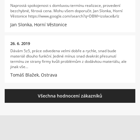
Naprostá spokojenost s domluvou termínu realizace, provedení
bezchybné, férová cena. Mohu všem doporučit. Jan Slonka, Horní
Věstonice https://www.google.com/search?q=DBM+izolace&rlz
Jan Slonka, Horní Věstonice
26. 6. 2019
Dávám 5z5, práce odvedena velmi dobře a rychle, snad bude
materiál dlouho funkční. Jediné mínus snad dvakrát přesunutí
termínu ze strany firmy kvůli problémům z dodávkou materiálu, ale
jinak vše…
Tomáš Blažek, Ostrava
Všechna hodnocení zákazníků