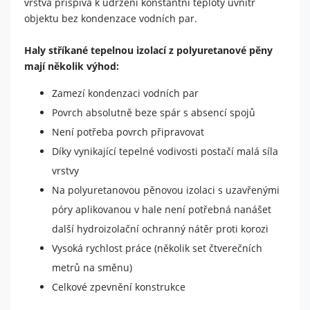
vrstva přispívá k udržení konstantní teploty uvnitř
Nutné
objektu bez kondenzace vodních par.
Tyto
cookies
Haly stříkané tepelnou izolací z polyuretanové pěny
nejsou
mají několik výhod:
volitelné.
Jsou
Zamezí kondenzaci vodních par
potřeba
pro
Povrch absolutně beze spár s absencí spojů
fungování
Není potřeba povrch připravovat
webu.
Díky vynikající tepelné vodivosti postačí malá síla
vrstvy
Statistiky
Na polyuretanovou pěnovou izolaci s uzavřenými
Abychom
póry aplikovanou v hale není potřebná nanášet
mohli
zlepšit
další hydroizolační ochranný nátěr proti korozi
funkčnost
Vysoká rychlost práce (několik set čtverečních
a
strukturu
metrů na směnu)
webu na
Celkové zpevnění konstrukce
základě
toho, jak