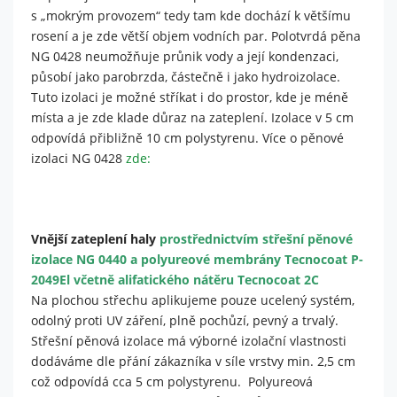
s „mokrým provozem“ tedy tam kde dochází k většímu
návštěvě našich
stránek zvyšujete
rosení a je zde větší objem vodních par. Polotvrdá pěna
šanci na zobrazení
NG 0428 neumožňuje průnik vody a její kondenzaci,
personalizovaného
působí jako parobrzda, částečně i jako hydroizolace.
obsahu a nabídek.
Tuto izolaci je možné stříkat i do prostor, kde je méně
místa a je zde klade důraz na zateplení. Izolace v 5 cm
odpovídá přibližně 10 cm polystyrenu. Více o pěnové
izolaci NG 0428
zde:
Vnější zateplení haly
prostřednictvím střešní pěnové
izolace NG 0440 a polyureové membrány Tecnocoat P-
2049El včetně alifatického nátěru Tecnocoat 2C
Na plochou střechu aplikujeme pouze ucelený systém,
odolný proti UV záření, plně pochůzí, pevný a trvalý.
Střešní pěnová izolace má výborné izolační vlastnosti
dodáváme dle přání zákazníka v síle vrstvy min. 2,5 cm
což odpovídá cca 5 cm polystyrenu. Polyureová