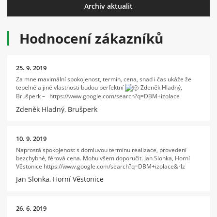
Archiv aktualit
Hodnocení zákazníků
25. 9. 2019
Za mne maximální spokojenost, termín, cena, snad i čas ukáže že
tepelné a jiné vlastnosti budou perfektní
Zdeněk Hladný,
Brušperk – https://www.google.com/search?q=DBM+izolace
Zdeněk Hladný, Brušperk
10. 9. 2019
Naprostá spokojenost s domluvou termínu realizace, provedení
bezchybné, férová cena. Mohu všem doporučit. Jan Slonka, Horní
Věstonice https://www.google.com/search?q=DBM+izolace&rlz
Jan Slonka, Horní Věstonice
26. 6. 2019