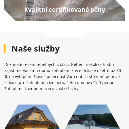
návštěvě našich
Kvalitní certifikované pěny
stránek zvyšujete
šanci na zobrazení
personalizovaného
obsahu a nabídek.
Naše služby
Dokonalé řešení tepelných izolací. Během několika hodin
zajistíme Vašemu domu zateplení, které dokáže ušetřit až 50
% na vytápění. Naše společnost Vám nabízí stříkané pěnové
izolace pro zateplení a izolaci vašeho domova PUR pěnou –
Zateplíme každou mezeru vaší střechy.