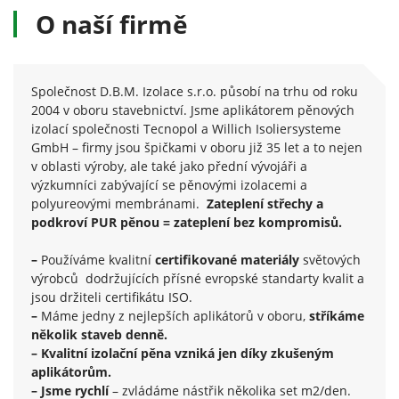
O naší firmě
Nutné
Tyto
cookies
nejsou
volitelné.
Společnost D.B.M. Izolace s.r.o. působí na trhu od roku
Jsou
2004 v oboru stavebnictví. Jsme aplikátorem pěnových
potřeba
izolací společnosti Tecnopol a Willich Isoliersysteme
pro
GmbH – firmy jsou špičkami v oboru již 35 let a to nejen
fungování
v oblasti výroby, ale také jako přední vývojáři a
webu.
výzkumníci zabývající se pěnovými izolacemi a
polyureovými membránami.
Zateplení střechy a
podkroví PUR pěnou = zateplení bez kompromisů.
Statistiky
Abychom
–
Používáme kvalitní
certifikované materiály
světových
mohli
výrobců dodržujících přísné evropské standarty kvalit a
zlepšit
jsou držiteli certifikátu ISO.
funkčnost
–
Máme jedny z nejlepších aplikátorů v oboru,
stříkáme
a
několik staveb denně.
strukturu
– Kvalitní izolační pěna vzniká jen díky zkušeným
webu na
základě
aplikátorům.
toho, jak
– Jsme rychlí
– zvládáme nástřik několika set m2/den.