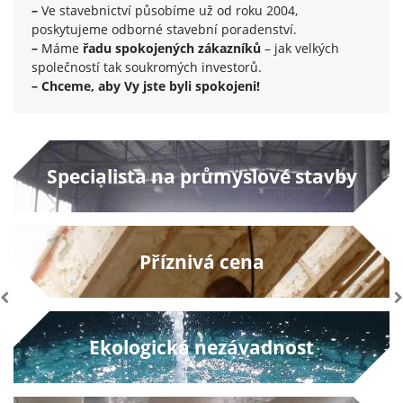
je web
–
Ve stavebnictví působíme už od roku 2004,
používán.
poskytujeme odborné stavební poradenství.
–
Máme
řadu spokojených zákazníků
– jak velkých
společností tak soukromých investorů.
Experience
– Chceme, aby Vy jste byli spokojeni!
Aby naše
webové
stránky
fungovaly
při vaší
Specialista na průmyslové stavby
návštěvě co
nejlépe.
Pokud tyto
cookies
odmítnete,
Příznivá cena
některé
funkce z
Previous
webu zmizí.
Ekologická nezávadnost
Marketing
Sdílením svých
zájmů a chování při