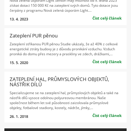
Nová zelená úsporám Light Senioři mají možnost od 9. ledna 2023
získat dotaci 150 000 Kč na zateplení svých domů. Tyto dotace jsou
čerpány z programu Nová zelená úsporám Light.…
Číst celý článek
13. 4. 2023
Zateplení PUR pěnou
Zateplení stříkanou PUR pěnou Studie ukázaly, že až 40% z celkové
energetické ztráty budovy je z důvodu pronikání vzduchu. Vzduch
proniká do domu přes mezery a praskliny ve zdech, drážkami,…
Číst celý článek
15. 5. 2020
ZATEPLENÍ HAL, PRŮMYSLOVÝCH OBJEKTŮ,
NÁSTŘIK DÍLŮ
Specializujeme se na zateplení hal, průmyslových objektů a také na
nástřik dílů vysoce odolnou polyureovou membránou. Naše
společnost během let své působnosti zaizolovala průmyslové
objekty, fotbalové stadiony, kostely, nádrže, jímky,…
Číst celý článek
26. 1. 2018