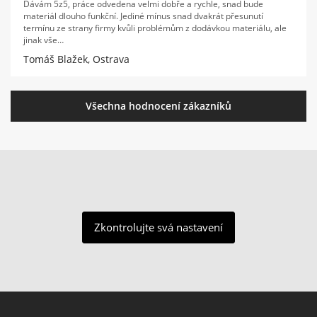
Dávám 5z5, práce odvedena velmi dobře a rychle, snad bude
materiál dlouho funkční. Jediné mínus snad dvakrát přesunutí
termínu ze strany firmy kvůli problémům z dodávkou materiálu, ale
jinak vše…
Tomáš Blažek, Ostrava
Všechna hodnocení zákazníků
Zkontrolujte svá nastavení