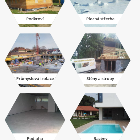
Podkroví
Plochá střecha
Průmyslová izolace
Stěny a stropy
Podlaha
Bazény